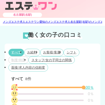
名古屋駅(名駅)
メンズエステ求人エステワン
愛知のメンズエステ求人
名古屋駅(名駅)のメンズエ
働く女の子の口コミ
すべて
お給料
お客様/客層
シフト
制度/待遇
スタッフ/女の子同士の関係
面接/求人内容の信頼度
すべて
8件
100％
0％
0％