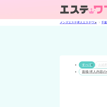
メンズエステ求人エステワン
千葉
すべて
お給
面接/求人内容の