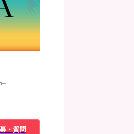
0〜
募・質問