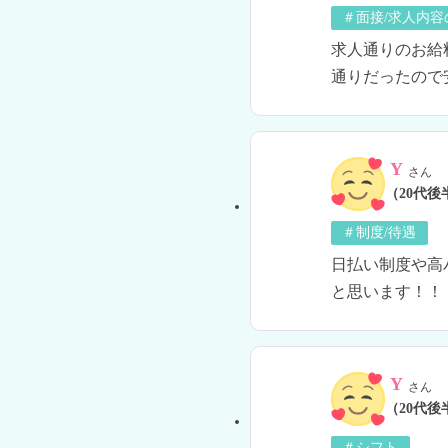
＃面接/求人内容
求人通りのお給
通りだったので
Y
さん
（20代後
＃制度/待遇
日払い制度や高
と思います！！
Y
さん
（20代後
＃シフト