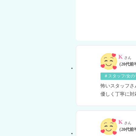
K
さん
（20代前
＃スタッフ/女
怖いスタッフさ
優しく丁寧に対
K
さん
（20代前