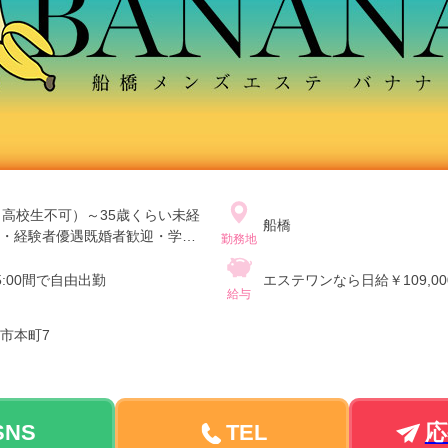
（高校生不可）～35歳くらい未経
船橋
・経験者優遇既婚者歓迎・学生
勤務地
翌5:00間で自由出勤
エステワンなら日給￥109,00
給与
市本町7
SNS
TEL
応