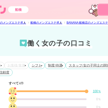
船橋
のメンズエステ求人
船橋のメンズエステ求人
BANANA 船橋店のメンズエス
働く女の子の口コミ
料
お客様/客層
シフト
制度/待遇
スタッフ/女の子同士の関
信頼度
すべて
4件
100％
0％
0％