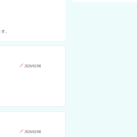
ます。
2026/02/08
2026/02/08