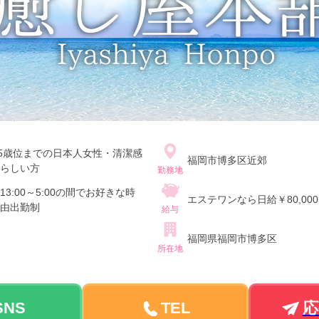
35歳位までの日本人女性・清潔感
福岡市博多区近郊
らしい方
勤務地
3:00～5:00の間でお好きな時
エステワンなら日給￥80,00
由出勤制
給与
福岡県福岡市博多区
所在地
SNS
TEL
応