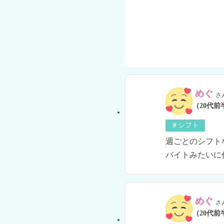
めぐ
さ
（20代前
＃シフト
週ごとのシフト
バイトみたいに
めぐ
さ
（20代前