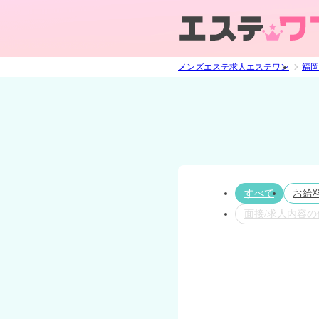
メンズエステ求人エステワン
福岡
すべて
お給
面接/求人内容の