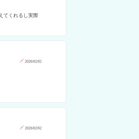
えてくれるし実際
2026/02/02
2026/02/02