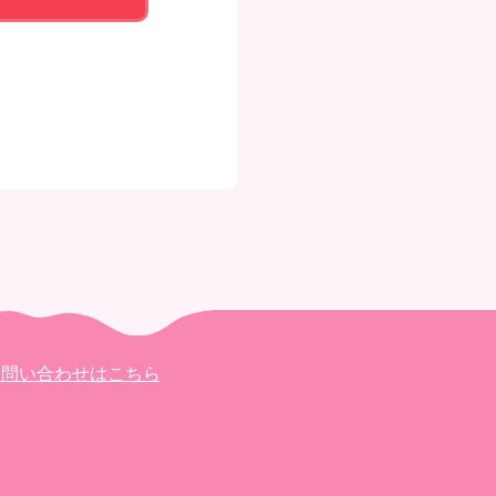
お問い合わせはこちら