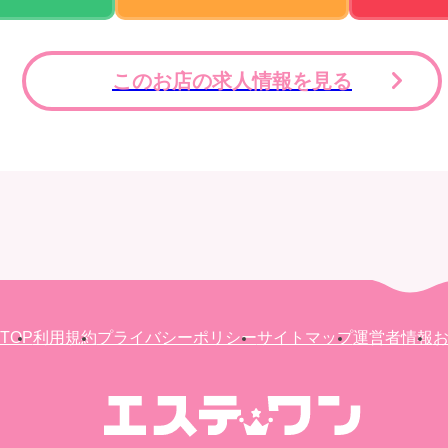
このお店の求人情報を見る
TOP
利用規約
プライバシーポリシー
サイトマップ
運営者情報