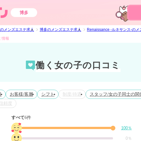
博多
のメンズエステ求人
博多のメンズエステ求人
Renaissance -ルネサンス-
コミ情報
働く女の子の口コミ
料
お客様/客層
シフト
制度/待遇
スタッフ/女の子同士の関
信頼度
すべて
6件
100％
0％