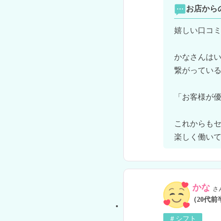
お店から
嬉しい口コミ
かなさんは
繋がっている
「お客様が優
これからも
楽しく働いて
かな
さ
（20代前
＃シフト