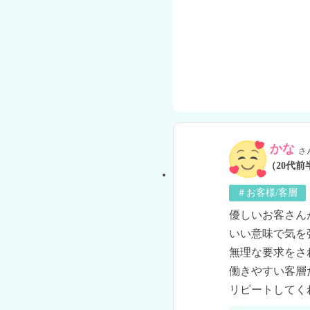
かな
さ
（20代前
＃お客様/客層
優しいお客さん
いい意味で気を
無理な要求をさ
働きやすい客層
リピートしてく