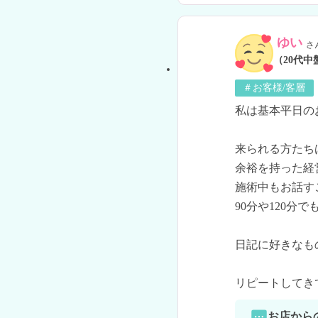
ゆい
さ
（20代中
＃お客様/客層
私は基本平日の
来られる方たち
余裕を持った経
施術中もお話す
90分や120分
日記に好きなも
リピートしてき
お店から