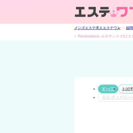
メンズエステ求人エステワン
福岡
Renaissance -ルネサンス-の口
すべて
お給
面接/求人内容の