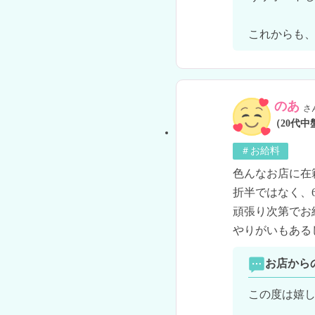
これからも
のあ
さ
（20代中
＃お給料
色んなお店に在
折半ではなく、6
頑張り次第でお
お店から
この度は嬉し