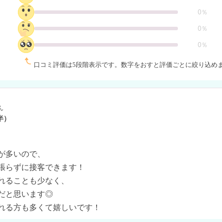
0％
0％
0％
口コミ評価は5段階表示です。
数字をおすと評価ごとに絞り込め
ん
半）
が多いので、

張らずに接客できます！

れることも少なく、

だと思います◎

れる方も多くて嬉しいです！