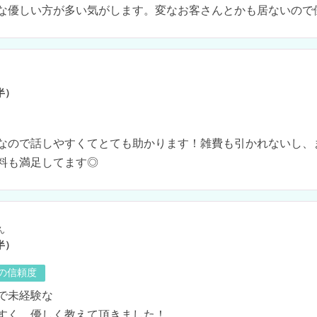
半）
なので話しやすくてとても助かります！雑費も引かれないし、
料も満足してます◎
ん
半）
の信頼度
で未経験な

すく、優しく教えて頂きました！
