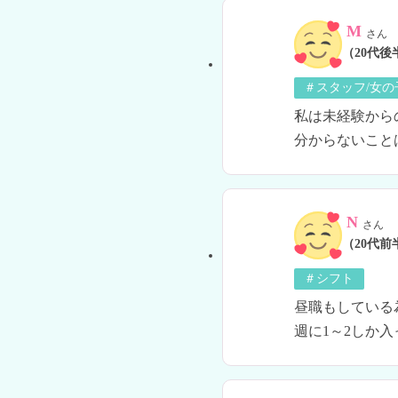
M
さん
（20代後
＃スタッフ/女
私は未経験から
分からないこと
N
さん
（20代前
＃シフト
昼職もしている
週に1～2しか