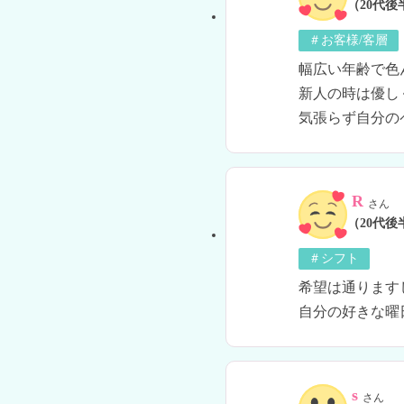
（20代後
＃お客様/客層
幅広い年齢で色
新人の時は優し
気張らず自分の
R
さん
（20代後
＃シフト
希望は通ります
自分の好きな曜
s
さん