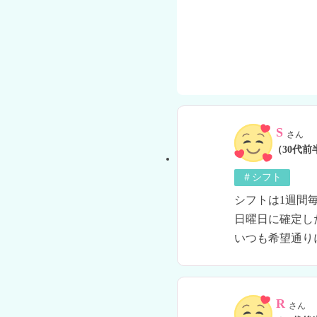
S
さん
（30代前
＃シフト
シフトは1週間
日曜日に確定し
R
さん