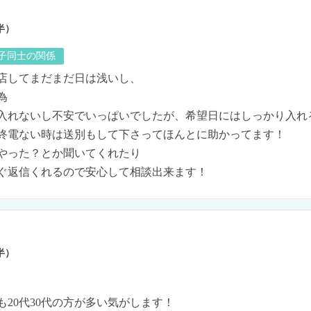
半）
の子同士の関係
店してまだまだ日は浅いし、



入れないし不安でいっぱいでしたが、希望日にはしっかり入れ
終電ない時は送別もして下さってほんとに助かってます！

やった？とか聞いてくれたり

ぐ返信くれるので安心して相談出来ます！
半）
20代30代の方が多い気がします！
