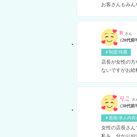
R
さん
（20代前
＃制度/待遇
店長が女性の方
ないですがお給
りこ
さ
（30代前
＃面接/求人内容
女性の店長さん
私を、分かりや