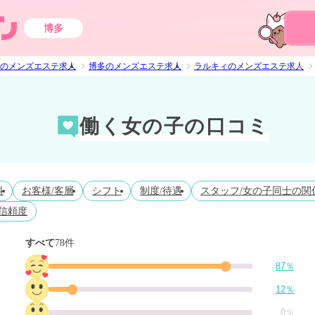
博多
のメンズエステ求人
博多のメンズエステ求人
ラルキィのメンズエステ求人
働く女の子の口コミ
料
お客様/客層
シフト
制度/待遇
スタッフ/女の子同士の関
信頼度
すべて
78件
87％
12％
0％