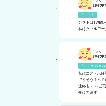
さん
（20代中
＃シフト
シフトは1週間
私はダブルワー
n
さん
（20代中
＃スタッフ/女
私はエステ未経
できそう！って
連絡もマメに頂
働けてます！