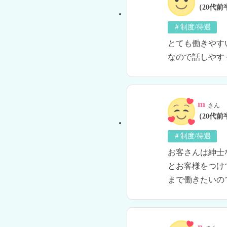
（20代前
＃制度/待遇
とても働きやす
なので話しやす
m
さん
（20代前
＃制度/待遇
お客さんは紳士
とお客様をつけ
まで働きたいの
n