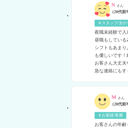
N
さん
（20代前
＃スタッフ/女
夜職未経験で入
昼職もしている為
シフトもあまり
も優しいです！
お客さん大丈夫
急な連絡にもす
M
さん
（20代前
＃お客様/客層
お客さんの年齢も