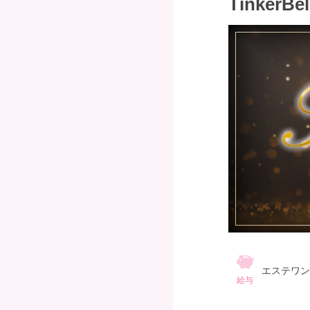
Tinke
エステワンな
給与