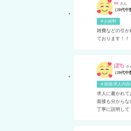
m
さん
（20代中
＃お給料
雑費などの引か
ております！！
ぽち
さ
（20代中
＃面接/求人内容
求人に書かれて
面接も分からな
丁寧に説明して