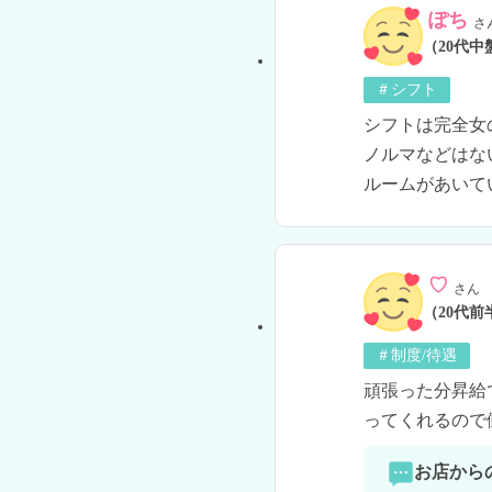
ぽち
さ
（20代中
＃シフト
シフトは完全女
ノルマなどはな
ルームがあいて
♡
さん
（20代前
＃制度/待遇
頑張った分昇給
ってくれるので
お店から