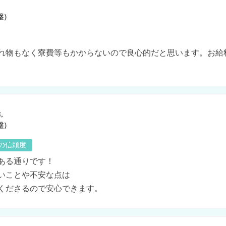
盤）
れ物もなく寮費等もかからないので良心的だと思います。お給
ん
盤）
の信頼度
ある通りです！

いことや不安な点は

くださるので安心できます。