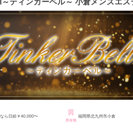
rBell～ティンカーベル～ 小倉メンズエス
ら日給￥40,000〜
福岡県北九州市小倉
所在地