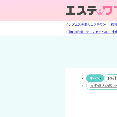
メンズエステ求人エステワン
福岡
TinkerBell～ティンカーベル
すべて
お給
面接/求人内容の