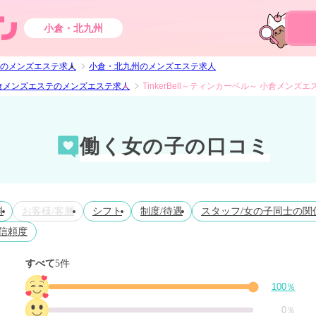
小倉・北九州
のメンズエステ求人
小倉・北九州のメンズエステ求人
～ 小倉メンズエステのメンズエステ求人
TinkerBell～ティンカーベル～ 小倉メンズ
働く女の子の口コミ
料
お客様/客層
シフト
制度/待遇
スタッフ/女の子同士の関
信頼度
すべて
5件
100％
0％