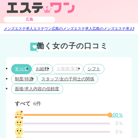
広島
メンズエステ求人エステワン
広島のメンズエステ求人
広島のメンズエステ求人
M
働く女の子の口コミ
すべて
お給料
お客様/客層
シフト
制度/待遇
スタッフ/女の子同士の関係
面接/求人内容の信頼度
すべて
6件
100％
0％
0％