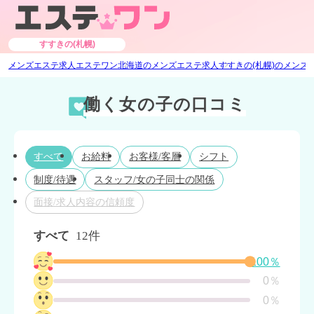
すすきの(札幌)
メンズエステ求人エステワン
北海道のメンズエステ求人
すすきの(札幌)のメンズ
働く女の子の口コミ
すべて
お給料
お客様/客層
シフト
制度/待遇
スタッフ/女の子同士の関係
面接/求人内容の信頼度
すべて
12件
100％
0％
0％