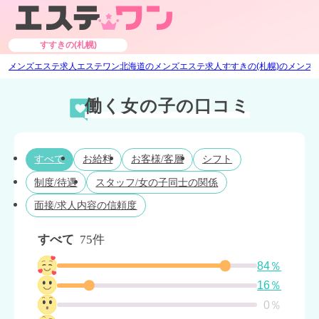
すすきの(札幌)
メンズエステ求人エステワン
北海道のメンズエステ求人
すすきの(札幌)のメンズ
働く女の子の口コミ
すべて
お給料
お客様/客層
シフト
制度/待遇
スタッフ/女の子同士の関係
面接/求人内容の信頼度
すべて
75件
84％
16％
0％