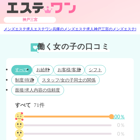
神戸三宮
メンズエステ求人エステワン
兵庫のメンズエステ求人
神戸三宮のメンズエステ求
働く女の子の口コミ
すべて
お給料
お客様/客層
シフト
制度/待遇
スタッフ/女の子同士の関係
面接/求人内容の信頼度
すべて
71件
100％
0％
0％