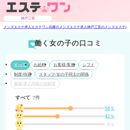
神戸三宮
メンズエステ求人エステワン
兵庫のメンズエステ求人
神戸三宮のメンズエステ求
働く女の子の口コミ
すべて
お給料
お客様/客層
シフト
制度/待遇
スタッフ/女の子同士の関係
面接/求人内容の信頼度
すべて
7件
58％
42％
0％