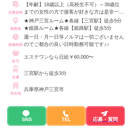
【年齢】18歳以上（高校生不可）～39歳位
までの女性の方で接客が好きな方は是非一度
応募資格
お問い合わせ下さい。
★神戸三宮ルーム★各線【三宮駅】徒歩5分
★姫路ルーム★各線【姫路駅】徒歩5分
勤務地
週一日・月一日等ノルマは一切ございません
のでご都合の良い日時勤務可能です♪♪
勤務時間
エステワンなら日給￥60,000〜
給与
三宮駅から徒歩3分
交通
兵庫県神戸三宮市
所在地
SNS
TEL
応募・質問