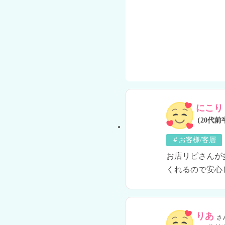
にこり
（20代前
＃お客様/客層
お店リピさんが
くれるので安心
りあ
さ