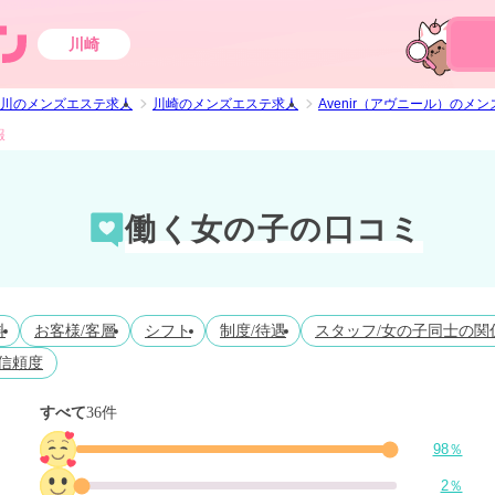
川崎
川のメンズエステ求人
川崎のメンズエステ求人
Avenir（アヴニール）のメ
報
働く女の子の口コミ
料
お客様/客層
シフト
制度/待遇
スタッフ/女の子同士の関
信頼度
すべて
36件
98％
2％