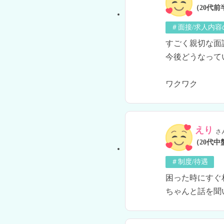
（20代前
＃面接/求人内容
すごく親切な面
今後どうなって
ワクワク
えり
さ
（20代中
＃制度/待遇
困った時にすぐ
ちゃんと話を聞