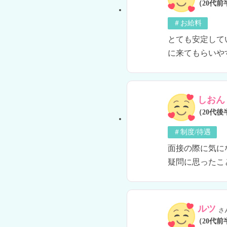
（20代前
＃お給料
とても安定して
に来てもらいや
しおん
（20代後
＃制度/待遇
面接の際に気に
疑問に思ったこ
ルツ
さ
（20代前