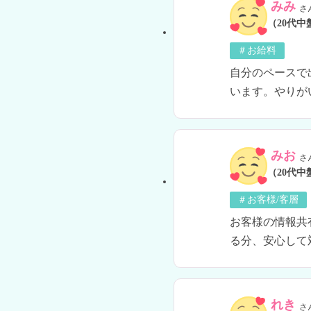
みみ
さ
（20代中
＃お給料
自分のペースで
います。やりが
みお
さ
（20代中
＃お客様/客層
お客様の情報共
る分、安心して
れき
さ