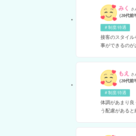
みく
さ
（20代前
＃制度/待遇
接客のスタイル
事ができるのが
もえ
さ
（20代前
＃制度/待遇
体調があまり良