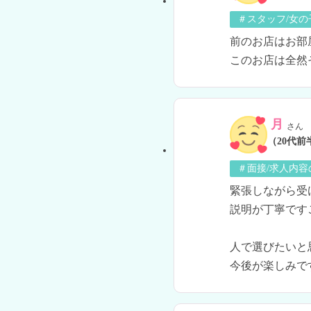
＃スタッフ/女
前のお店はお部
このお店は全然
月
さん
（20代前
＃面接/求人内容
緊張しながら受
説明が丁寧です
人で選びたいと