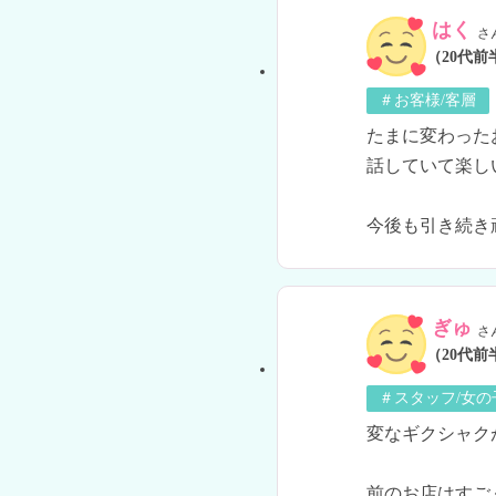
はく
さ
（20代前
＃お客様/客層
たまに変わった
話していて楽し
今後も引き続き
ぎゅ
さ
（20代前
＃スタッフ/女
変なギクシャク
前のお店はすご