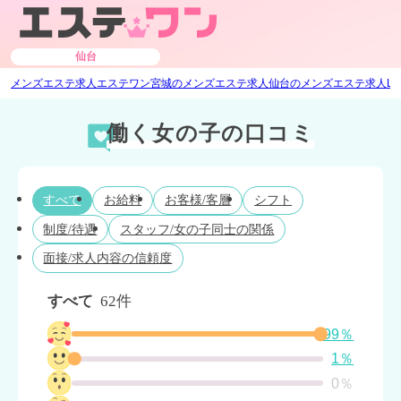
仙台
メンズエステ求人エステワン
宮城のメンズエステ求人
仙台のメンズエステ求人
L
働く女の子の口コミ
すべて
お給料
お客様/客層
シフト
制度/待遇
スタッフ/女の子同士の関係
面接/求人内容の信頼度
すべて
62件
99％
1％
0％