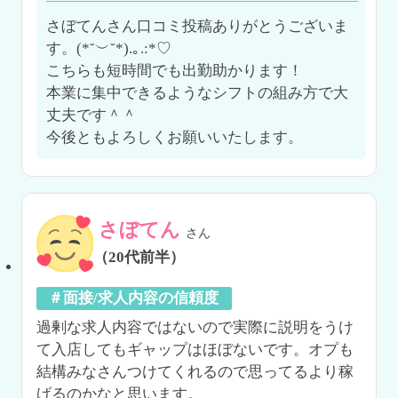
さぼてんさん口コミ投稿ありがとうございま
す。(*˘︶˘*).｡.:*♡

こちらも短時間でも出勤助かります！

本業に集中できるようなシフトの組み方で大
丈夫です＾＾

今後ともよろしくお願いいたします。
さぼてん
さん
（20代前半）
＃面接/求人内容の信頼度
過剰な求人内容ではないので実際に説明をうけ
て入店してもギャップはほぼないです。オプも
結構みなさんつけてくれるので思ってるより稼
げるのかなと思います。