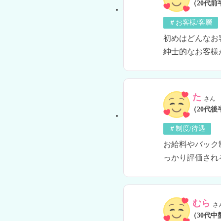
（20代前
＃お客様/客層
初めはどんなお
紳士的なお客様
た
さん
（20代後
＃制度/待遇
お給料やバック
っかり評価され
むら
さ
（30代中