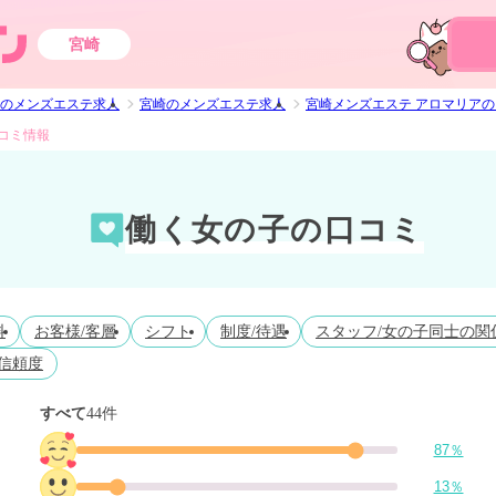
宮崎
のメンズエステ求人
宮崎のメンズエステ求人
宮崎メンズエステ アロマリア
コミ情報
働く女の子の口コミ
料
お客様/客層
シフト
制度/待遇
スタッフ/女の子同士の関
信頼度
すべて
44件
87％
13％