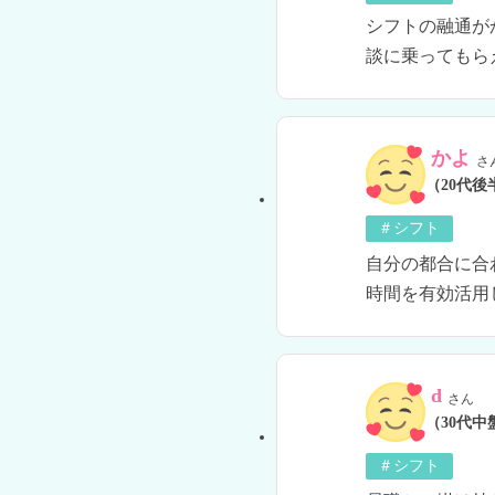
シフトの融通が
談に乗ってもら
かよ
さ
（20代後
＃シフト
自分の都合に合
時間を有効活用
d
さん
（30代中
＃シフト