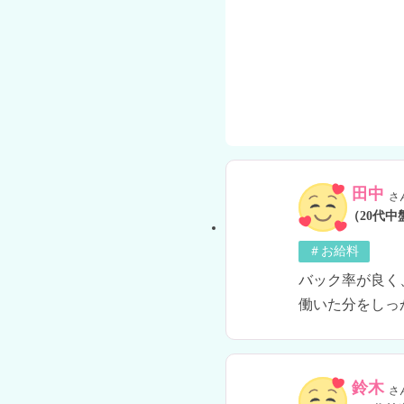
田中
さ
（20代中
＃お給料
バック率が良く
働いた分をしっ
鈴木
さ