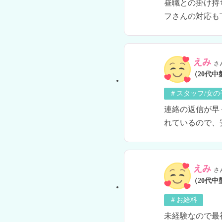
昼職との掛け持
フさんの対応も
えみ
さ
（20代中
＃スタッフ/女
連絡の返信が早
れているので、
えみ
さ
（20代中
＃お給料
未経験なので最