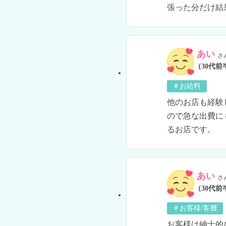
張った分だけ結
あい
さ
（30代前
＃お給料
他のお店も経験
ので急な出費に
るお店です。  
あい
さ
（30代前
＃お客様/客層
お客様は紳士的