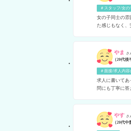
＃スタッフ/女
女の子同士の雰
た感じもなく、
やま
さ
（20代後
＃面接/求人内容
求人に書いてあ
問にも丁寧に答
やす
さ
（20代中