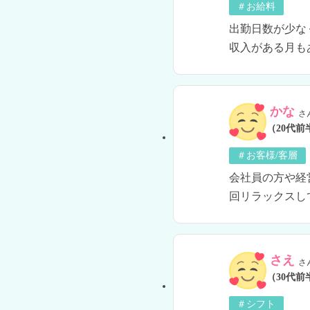
＃お給料
出勤日数が少な
収入がある月も
かな
さ
（20代前
＃お客様/客層
会社員の方や経
回リラックスし
さえ
さ
（30代前
＃シフト