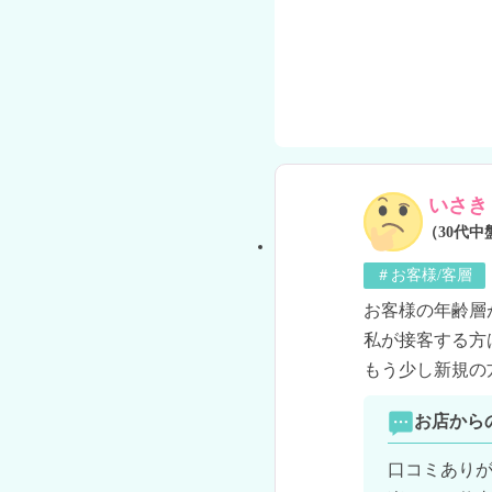
いさき
（30代中
＃お客様/客層
お客様の年齢層
私が接客する方
もう少し新規の
お店から
口コミありが