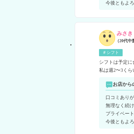
今後ともよ
みさき
（20代中
＃シフト
シフトは予定に
私は週2〜3く
お店から
口コミありが
無理なく続け
プライベート
今後ともよ