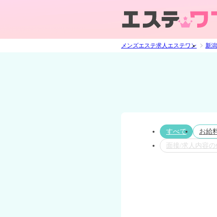
メンズエステ求人エステワン
新潟
すべて
お給
面接/求人内容の