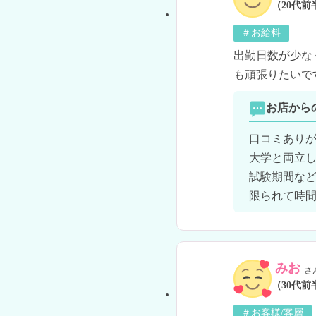
（20代前
＃お給料
出勤日数が少な
も頑張りたいです(
お店から
口コミありが
大学と両立し
試験期間など
限られて時
みお
さ
（30代前
＃お客様/客層