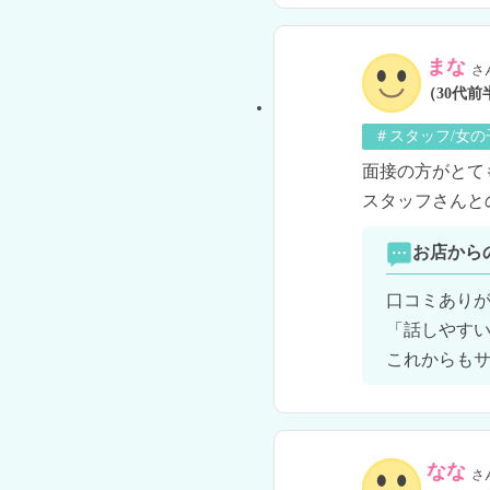
まな
さ
（30代前
＃スタッフ/女
面接の方がとて
スタッフさんと
お店から
口コミありが
「話しやすい
これからも
なな
さ