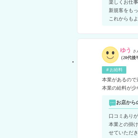
楽しくお仕事
新規客をもっ
これからも
ゆう
さ
（20代後
＃お給料
本業があるので
本業の給料が少
お店から
口コミありが
本業との掛
せていただき