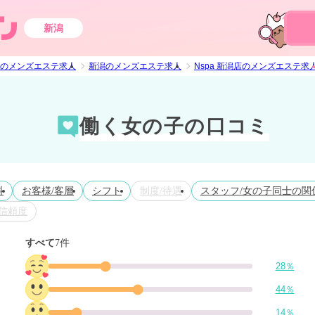
新潟
のメンズエステ求人
新潟のメンズエステ求人
Nspa 新潟店のメンズエステ求
働く女の子の口コミ
料
お客様/客層
シフト
制度/待遇
スタッフ/女の子同士の関
信頼度
すべて
7件
28％
44％
14％