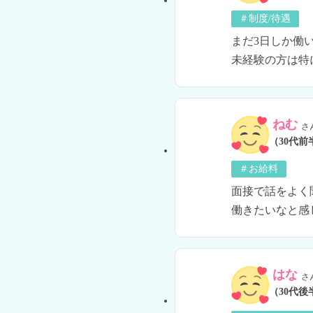
＃制度/待遇
まだ3日しか働
未経験の方は特
ねむ
さ
（30代前
＃お給料
面接で話をよく
働きたいなと感
はな
さ
（30代後