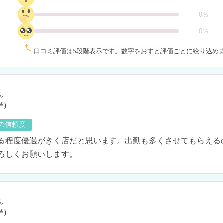
0％
0％
口コミ評価は5段階表示です。
数字をおすと評価ごとに絞り込め
ん
半）
の信頼度
る程度優遇がきく店だと思います。出勤も多くさせてもらえる
ろしくお願いします。
ん
半）