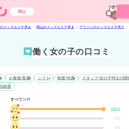
岡山
のメンズエステ求人
岡山のメンズエステ求人
アラジンのメンズエステ求人
働く女の子の口コミ
料
お客様/客層
シフト
制度/待遇
スタッフ/女の子同士の関
信頼度
すべて
31件
100％
0％
0％