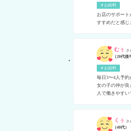
＃お給料
お店のサポート
すすめだと感じ
むぅ
さ
（20代後
＃お給料
毎日3〜4人予約
女の子の仲が良
人で働きやすい
くぅ
さ
（40代）