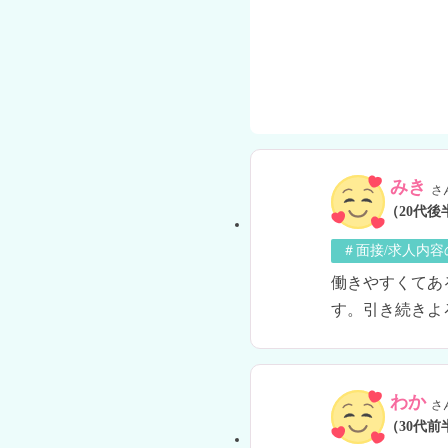
みき
さ
（20代後
＃面接/求人内容
働きやすくてあ
す。引き続きよ
わか
さ
（30代前