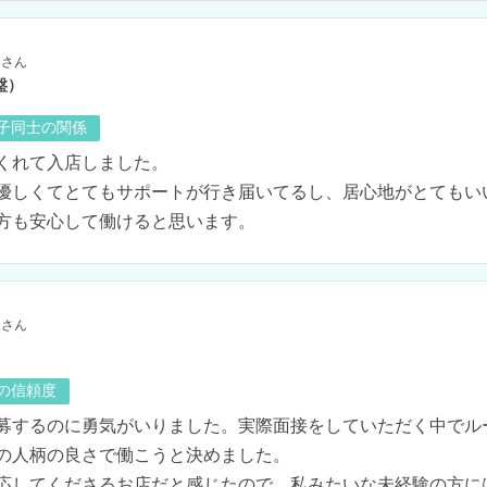
さん
盤）
の子同士の関係
くれて入店しました。

優しくてとてもサポートが行き届いてるし、居心地がとてもい
方も安心して働けると思います。
さん
の信頼度
募するのに勇気がいりました。実際面接をしていただく中でル
の人柄の良さで働こうと決めました。

応してくださるお店だと感じたので、私みたいな未経験の方に