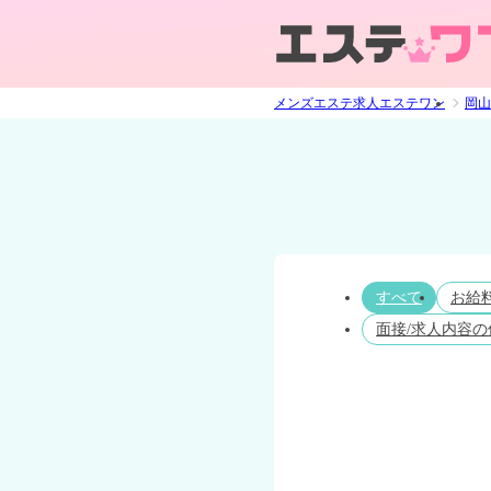
メンズエステ求人エステワン
岡山
すべて
お給
面接/求人内容の