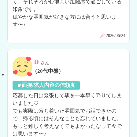
く、それぞれが心地よい距離感で過ごしている
印象です。

穏やかな雰囲気が好きな方には合うと思いま
す〜♪
2026/06/24
D
さん
（20代中盤）
＃面接/求人内容の信頼度
応募した日は緊張して駅を一本早く降りてしま
いました♡

でも実際は落ち着いた雰囲気でお話できたの
で、帰る頃にはそんなことも忘れていました。

もっと難しく考えなくてもよかったなって今で
は思います〜♪