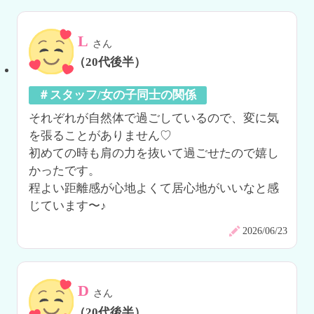
L
さん
（20代後半）
＃スタッフ/女の子同士の関係
それぞれが自然体で過ごしているので、変に気
を張ることがありません♡

初めての時も肩の力を抜いて過ごせたので嬉し
かったです。

程よい距離感が心地よくて居心地がいいなと感
じています〜♪
2026/06/23
D
さん
（20代後半）