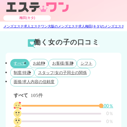
梅田(キタ)
メンズエステ求人エステワン
大阪のメンズエステ求人
梅田(キタ)のメンズエステ
働く女の子の口コミ
すべて
お給料
お客様/客層
シフト
制度/待遇
スタッフ/女の子同士の関係
面接/求人内容の信頼度
すべて
105件
100％
0％
0％