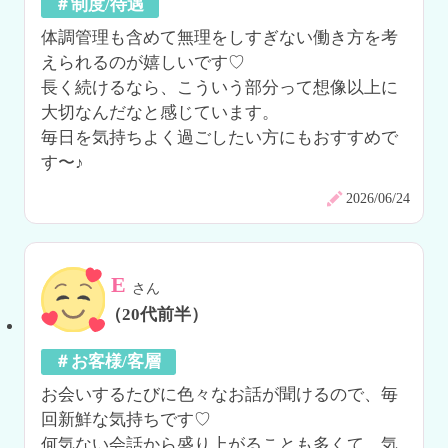
＃制度/待遇
体調管理も含めて無理をしすぎない働き方を考
えられるのが嬉しいです♡

長く続けるなら、こういう部分って想像以上に
大切なんだなと感じています。

毎日を気持ちよく過ごしたい方にもおすすめで
す〜♪
2026/06/24
E
さん
（20代前半）
＃お客様/客層
お会いするたびに色々なお話が聞けるので、毎
回新鮮な気持ちです♡

何気ない会話から盛り上がることも多くて、気