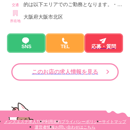
的は以下エリアでのご勤務となります。・日
交通
本橋エリア・難波エリア・谷町九丁目エリ
大阪府大阪市北区
ア・梅田エリア・新大阪エリア・京橋エリア
所在地
SNS
TEL
応募・質問
このお店の求人情報を見る
メンズエステ求人TOP
利用規約
プライバシーポリシー
サイトマップ
運営者情報
お問い合わせはこちら