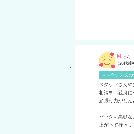
M
さん
（20代後
＃スタッフ/女
スタッフさんや
相談事も親身に
頑張り力がどん
バックも高額な
上がって行きます