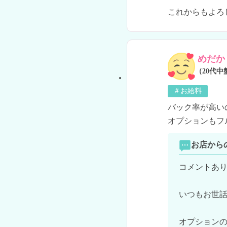
これからもよろ
めだか
（20代中
＃お給料
バック率が高い
オプションもフ
お店から
コメントあり
いつもお世話
オプションの5