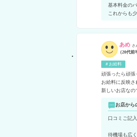
基本料金のバ
これからも
あめ
さ
（20代前
＃お給料
頑張ったら頑張
お給料に反映さ
新しいお店なの
お店から
口コミご記入
待機場も広