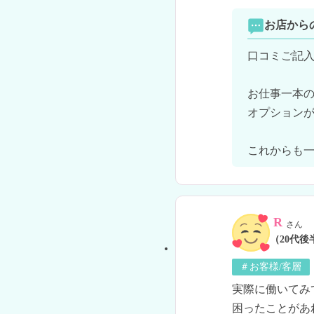
お店から
口コミご記入
お仕事一本の
オプションが
これからも一
R
さん
（20代後
＃お客様/客層
実際に働いてみ
困ったことがあ