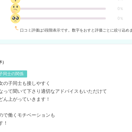
0％
0％
口コミ評価は5段階表示です。
数字をおすと評価ごとに絞り込め
半）
の子同士の関係
女の子同士も接しやすく

なって聞いて下さり適切なアドバイスもいただけて

どん上がっていきます！

ので働くモチベーションも

！
