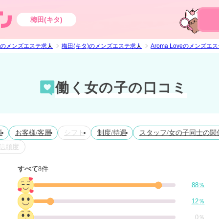
梅田(キタ)
のメンズエステ求人
梅田(キタ)のメンズエステ求人
Aroma Loveのメンズエ
働く女の子の口コミ
料
お客様/客層
シフト
制度/待遇
スタッフ/女の子同士の関
信頼度
すべて
8件
88％
12％
0％