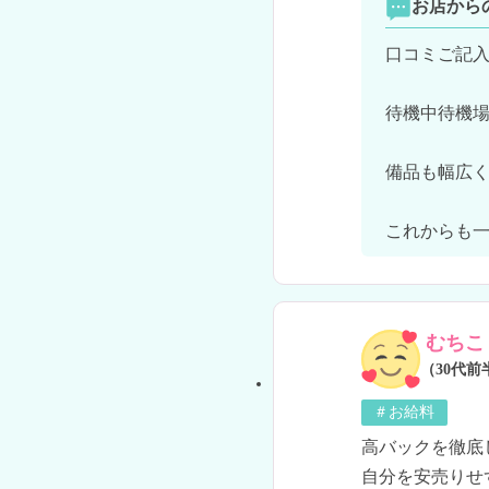
お店から
口コミご記入
待機中待機場
備品も幅広く
これからも
むちこ
（30代前
＃お給料
高バックを徹底
自分を安売りせ