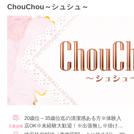
ChouChou～シュシュ～
20歳位～35歳位迄の清潔感ある方※体験入
店OK※未経験大歓迎！※出張無し※掛け持
応募資格
ちOK※友達との応募OK