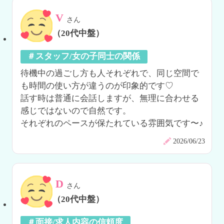
V
さん
（20代中盤）
＃スタッフ/女の子同士の関係
待機中の過ごし方も人それぞれで、同じ空間で
も時間の使い方が違うのが印象的です♡

話す時は普通に会話しますが、無理に合わせる
感じではないので自然です。

それぞれのペースが保たれている雰囲気です〜♪
2026/06/23
D
さん
（20代中盤）
＃面接/求人内容の信頼度