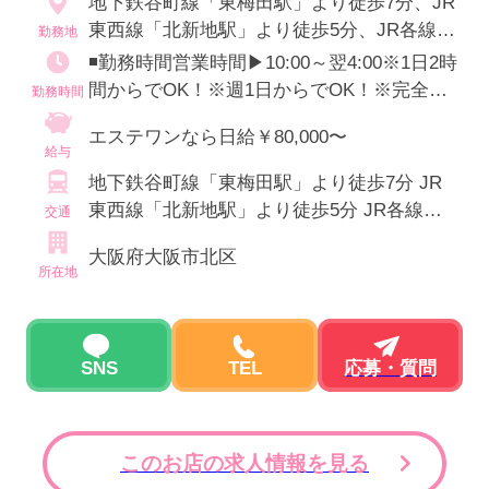
地下鉄谷町線「東梅田駅」より徒歩7分、JR
東西線「北新地駅」より徒歩5分、JR各線
勤務地
「大阪駅」より徒歩10分
◾️勤務時間営業時間▶10:00～翌4:00※1日2時
間からでOK！※週1日からでOK！※完全自
勤務時間
由シフトになります！
エステワンなら日給￥80,000〜
給与
地下鉄谷町線「東梅田駅」より徒歩7分 JR
東西線「北新地駅」より徒歩5分 JR各線
交通
「大阪駅」より徒歩10分 地下鉄御堂筋線
大阪府大阪市北区
「梅田駅」より徒歩10分
所在地
SNS
TEL
応募・質問
このお店の求人情報を見る