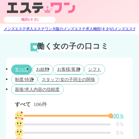
梅田(キタ)
メンズエステ求人エステワン
大阪のメンズエステ求人
梅田(キタ)のメンズエステ
働く女の子の口コミ
すべて
お給料
お客様/客層
シフト
制度/待遇
スタッフ/女の子同士の関係
面接/求人内容の信頼度
すべて
106件
100％
0％
0％