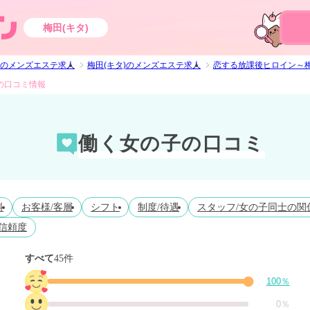
梅田(キタ)
のメンズエステ求人
梅田(キタ)のメンズエステ求人
恋する放課後ヒロイン～
の口コミ情報
働く女の子の口コミ
料
お客様/客層
シフト
制度/待遇
スタッフ/女の子同士の関
信頼度
すべて
45件
100％
0％