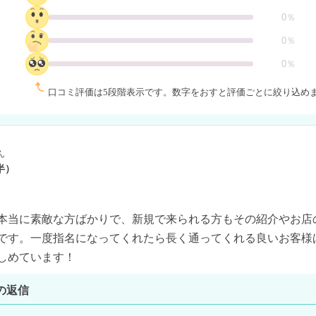
0％
0％
0％
口コミ評価は5段階表示です。
数字をおすと評価ごとに絞り込め
ん
半）
本当に素敵な方ばかりで、新規で来られる方もその紹介やお店
です。一度指名になってくれたら長く通ってくれる良いお客様
しめています！
の返信