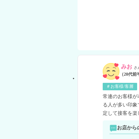
みお
さ
（20代前
＃お客様/客層
常連のお客様が
る人が多い印象
定して接客を楽
お店から