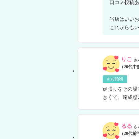
口コミ投稿あ
当店はいいお
これからも
りこ
さ
（20代中
＃お給料
頑張りをその場
きくて、達成感
るる
さ
（20代前