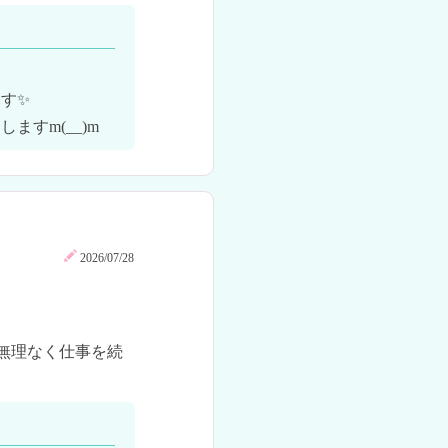
✨

すm(__)m
2026/07/28
無理なく仕事を続