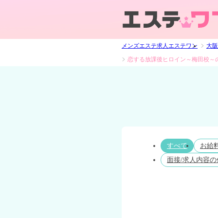
メンズエステ求人エステワン
大阪
恋する放課後ヒロイン～梅田校～
すべて
お給
面接/求人内容の