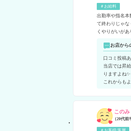
＃お給料
出勤率や指名本
て終わりじゃな
くやりがいがあ
お店から
口コミ投稿あ
当店では昇
りますよね✨

これからもよ
このみ
（20代前
＃お客様/客層