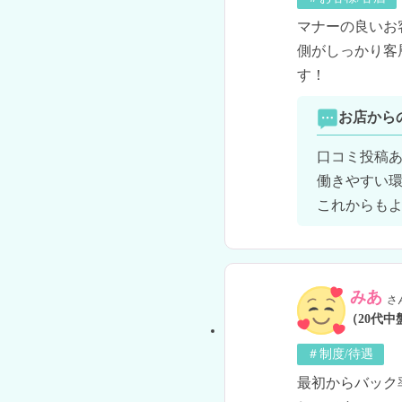
マナーの良いお
側がしっかり客
す！
お店から
口コミ投稿あ
働きやすい環
これからもよ
みあ
さ
（20代中
＃制度/待遇
最初からバック