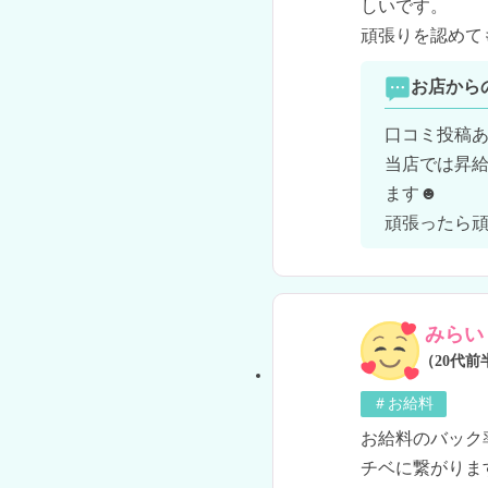
しいです。

頑張りを認めて
お店から
口コミ投稿あ
当店では昇
ます☻

頑張ったら
みらい
（20代前
＃お給料
お給料のバック
チベに繋がりま