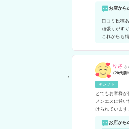
お店から
口コミ投稿あ
頑張りがすぐ
これからも精
りさ
さ
（20代前
＃シフト
とてもお客様が
メンエスに通い
けられています
お店から