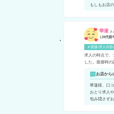
もしもお店の
華蓮
さ
（20代前
＃面接/求人内容
求人の時点で、
した。面接時の
お店から
華蓮様、口コ
おとり求人
包み隠さず