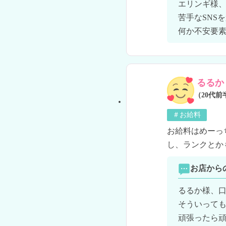
エリンギ様、
苦手なSNS
何か不安要
るるか
（20代前
＃お給料
お給料はめーっち
し、ランクとかも
お店から
るるか様、口
そういっても
頑張ったら