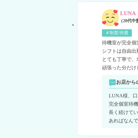
LUNA
（20代中
＃制度/待遇
待機室が完全個
シフトは自由出
とても丁寧で、
頑張った分だけ
お店から
LUNA様、
完全個室待機
長く続けて
あればなん