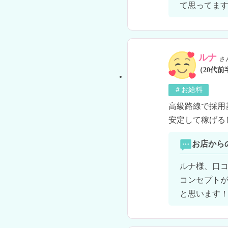
て思ってま
ルナ
さ
（20代前
＃お給料
高級路線で採用
安定して稼げる
お店から
ルナ様、口コ
コンセプト
と思います！