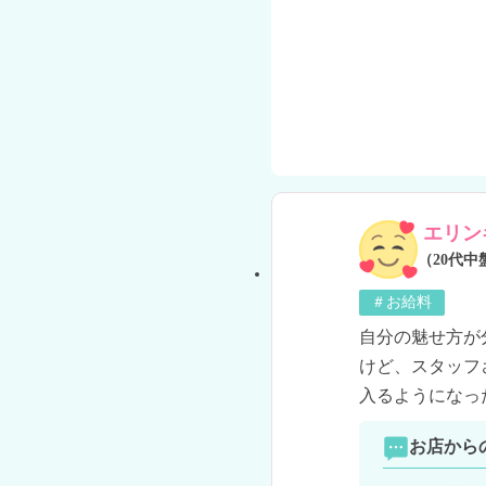
エリン
（20代中
＃お給料
自分の魅せ方が
けど、スタッフ
入るようになっ
お店から