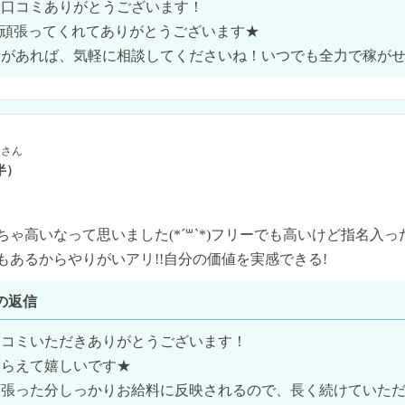
口コミありがとうございます！

を頑張ってくれてありがとうございます★

素があれば、気軽に相談してくださいね！いつでも全力で稼が
さん
半）
ゃ高いなって思いました(*´꒳`*)フリーでも高いけど指名入
あるからやりがいアリ!!自分の価値を実感できる‪!
の返信
コミいただきありがとうございます！

らえて嬉しいです★

頑張った分しっかりお給料に反映されるので、長く続けていた