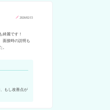
2026/02/15
綺麗です！

、面接時の説明も
。

で、もし改善点が