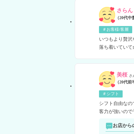
さらん
（20代中
＃お客様/客層
いつもより贅沢
落ち着いていて
美桜
さ
（20代前
＃シフト
シフト自由なの
客力が強いので
お店から