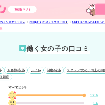
梅田(キタ)
のメンズエステ求人
梅田(キタ)のメンズエステ求人
SUPER AKUMA GIR
情報
働く女の子の口コミ
料
お客様/客層
シフト
制度/待遇
スタッフ/女の子同士の関
信頼度
すべて
118件
100％
0％