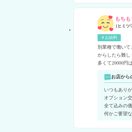
もちも
（ヒミツ
＃お給料
別業種で働いて
からしたら難し
多くて2000
お店から
いつもありが
オプション交
全て込みの価
何かご要望