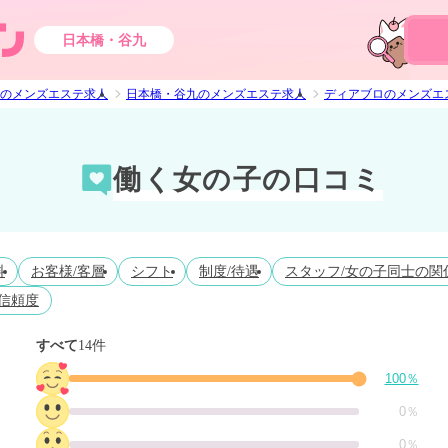
日本橋・谷九
のメンズエステ求人
日本橋・谷九のメンズエステ求人
ディアブロのメンズエ
働く女の子の口コミ
料
お客様/客層
シフト
制度/待遇
スタッフ/女の子同士の関
信頼度
すべて
14件
100％
0％
0％