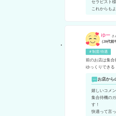
セラピスト様
ゆー
さ
（20代前
＃制度/待遇
前のお店は集合
ゆっくりできる
お店から
嬉しいコメン
集合待機の
す！

快適って言っ