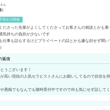
さん
盤）
の子同士の関係
くださった先輩がよくしてくださってお客さんの相談とかも乗
構気持ちの負担が少ないです

も仕事も話もするけどプライベートの話とかも嫌な顔せず聞い
)
の返信
とうございます！

力が高い現役の人気セラピストさんにお願いしてるので自信を
事や愚痴でもなんでも随時受付中ですので何も気にせず話して