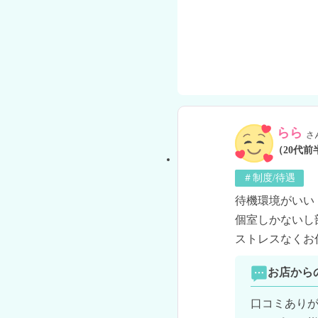
らら
さ
（20代前
＃制度/待遇
待機環境がいい！
個室しかないし
ストレスなくお
お店から
口コミありが