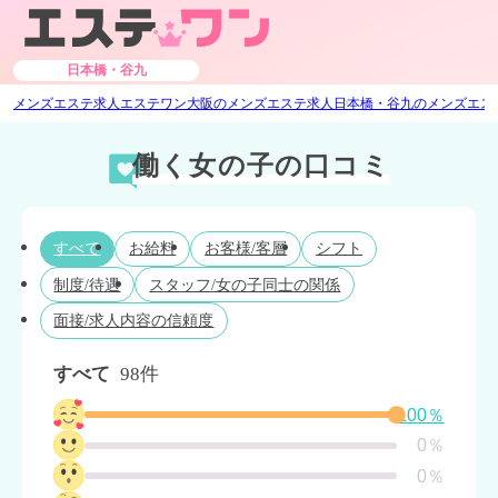
日本橋・谷九
メンズエステ求人エステワン
大阪のメンズエステ求人
日本橋・谷九のメンズエス
働く女の子の口コミ
すべて
お給料
お客様/客層
シフト
制度/待遇
スタッフ/女の子同士の関係
面接/求人内容の信頼度
すべて
98件
100％
0％
0％