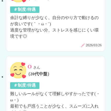
＃制度/待遇
余計な縛りが少なく、自分のやり方で動けるの
が良いです(｀・ω・´)

過度な管理がない分、ストレスを感じにくい環
境です◎
2026/03/26
O
さん
（20代中盤）
＃制度/待遇
難しいルールがなくて理解しやすかったです(・
ω・)

最初でも戸惑うことが少なく、スムーズに入れ