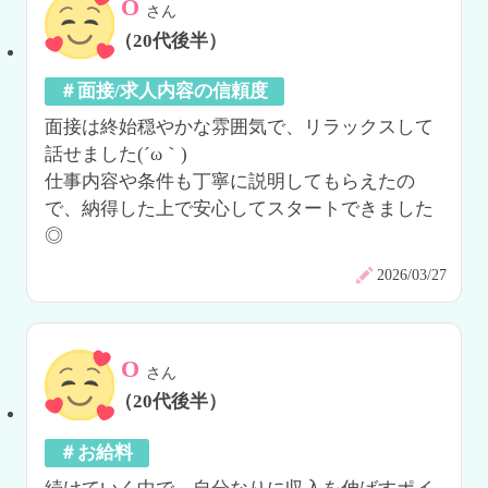
O
さん
（20代後半）
＃面接/求人内容の信頼度
面接は終始穏やかな雰囲気で、リラックスして
話せました(´ω｀)

仕事内容や条件も丁寧に説明してもらえたの
で、納得した上で安心してスタートできました
◎
2026/03/27
O
さん
（20代後半）
＃お給料