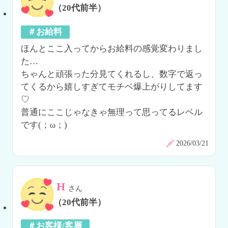
（20代前半）
＃お給料
ほんとここ入ってからお給料の感覚変わりまし
た…

ちゃんと頑張った分見てくれるし、数字で返っ
てくるから嬉しすぎてモチベ爆上がりしてます
♡

普通にここじゃなきゃ無理って思ってるレベル
です(；ω；)
2026/03/21
H
さん
（20代前半）
＃お客様/客層