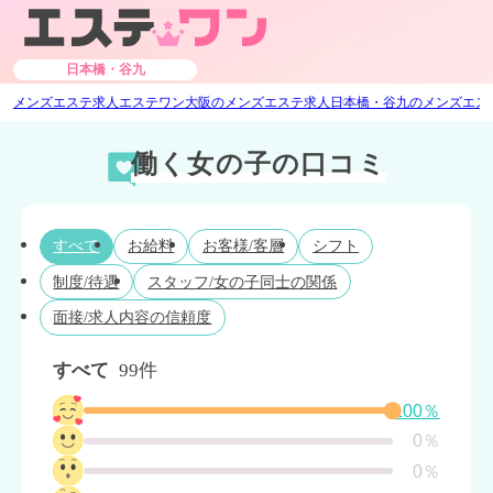
日本橋・谷九
メンズエステ求人エステワン
大阪のメンズエステ求人
日本橋・谷九のメンズエス
働く女の子の口コミ
すべて
お給料
お客様/客層
シフト
制度/待遇
スタッフ/女の子同士の関係
面接/求人内容の信頼度
すべて
99件
100％
0％
0％