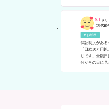
S.I
さん
（30代前
＃お給料
保証制度がある
「日給10万円
じです。全額日
分がその日に見