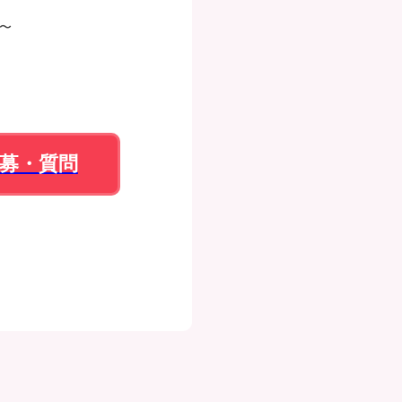
0〜
募・質問