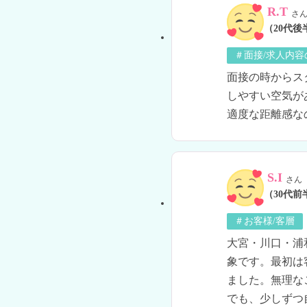
R.T
さ
（20代後
＃面接/求人内容
面接の時からス
しやすい空気が
適度な距離感な
S.I
さん
（30代前
＃お客様/客層
大宮・川口・浦
象です。最初は
ました。無理な
でも、少しずつ