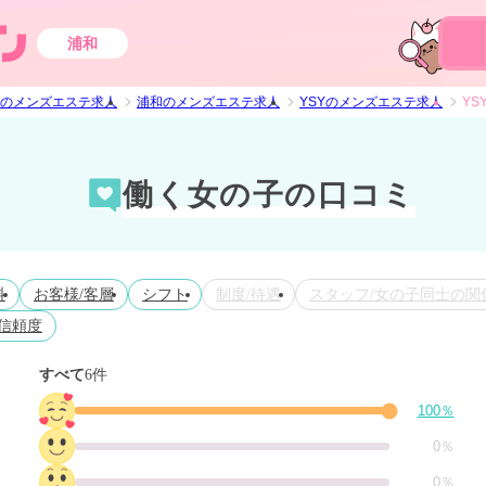
浦和
のメンズエステ求人
浦和のメンズエステ求人
YSYのメンズエステ求人
YS
働く女の子の口コミ
料
お客様/客層
シフト
制度/待遇
スタッフ/女の子同士の関
信頼度
すべて
6件
100％
0％
0％