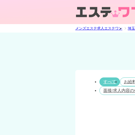
メンズエステ求人エステワン
埼玉
すべて
お給
面接/求人内容の