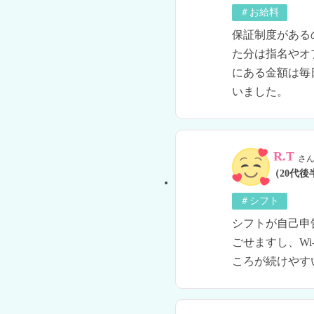
＃お給料
保証制度がある
た分は指名やオ
にある金額は毎
いました。
R.T
さ
（20代後
＃シフト
シフトが自己申
ごせますし、W
ころが続けやす