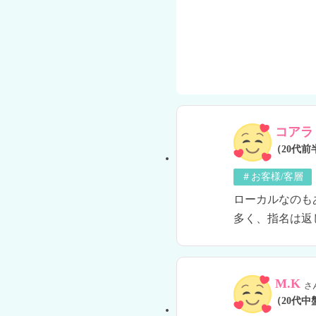
コアラ
（20代前
＃お客様/客層
ローカルなのも
多く、指名は返
M.K
さ
（20代中