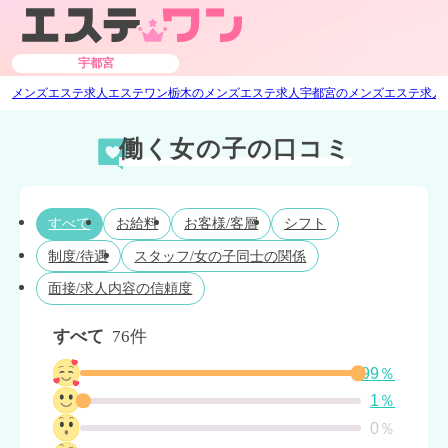
宇都宮
メンズエステ求人エステワン
栃木のメンズエステ求人
宇都宮のメンズエステ求人
働く女の子の口コミ
すべて
お給料
お客様/客層
シフト
制度/待遇
スタッフ/女の子同士の関係
面接/求人内容の信頼度
すべて
76件
99％
1％
0％