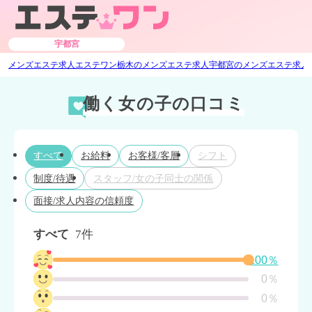
宇都宮
メンズエステ求人エステワン
栃木のメンズエステ求人
宇都宮のメンズエステ求人
働く女の子の口コミ
すべて
お給料
お客様/客層
シフト
制度/待遇
スタッフ/女の子同士の関係
面接/求人内容の信頼度
すべて
7件
100％
0％
0％