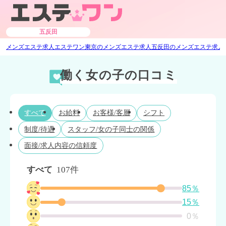
五反田
メンズエステ求人エステワン
東京のメンズエステ求人
五反田のメンズエステ求人
働く女の子の口コミ
すべて
お給料
お客様/客層
シフト
制度/待遇
スタッフ/女の子同士の関係
面接/求人内容の信頼度
すべて
107件
85％
15％
0％