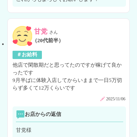
甘党
さん
（20代前半）
＃お給料
他店で閑散期だと思ってたのですが稼げて良か
ったです

9月半ばに体験入店してからいままで一日5万切
らず多くて12万くらいです
2025/11/06
お店からの返信
甘党様
