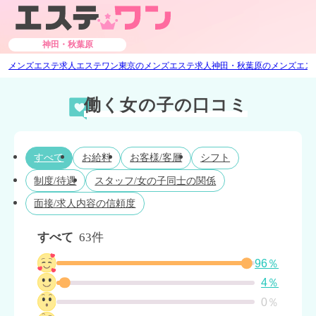
神田・秋葉原
メンズエステ求人エステワン
東京のメンズエステ求人
神田・秋葉原のメンズエス
働く女の子の口コミ
すべて
お給料
お客様/客層
シフト
制度/待遇
スタッフ/女の子同士の関係
面接/求人内容の信頼度
すべて
63件
96％
4％
0％