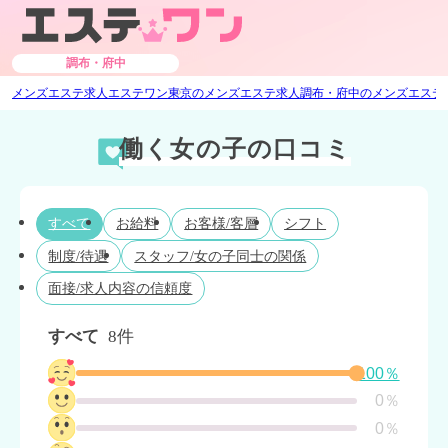
調布・府中
メンズエステ求人エステワン
東京のメンズエステ求人
調布・府中のメンズエステ
働く女の子の口コミ
すべて
お給料
お客様/客層
シフト
制度/待遇
スタッフ/女の子同士の関係
面接/求人内容の信頼度
すべて
8件
100％
0％
0％