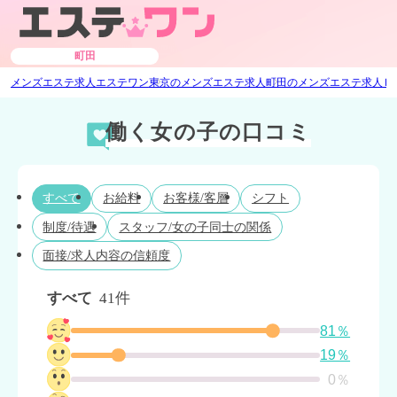
町田
メンズエステ求人エステワン
東京のメンズエステ求人
町田のメンズエステ求人
Ｂ
働く女の子の口コミ
すべて
お給料
お客様/客層
シフト
制度/待遇
スタッフ/女の子同士の関係
面接/求人内容の信頼度
すべて
41件
81％
19％
0％