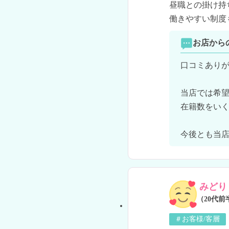
昼職との掛け持
働きやすい制度
お店から
口コミありが
当店では希望
在籍数をいく
今後とも当
みどり
（20代前
＃お客様/客層