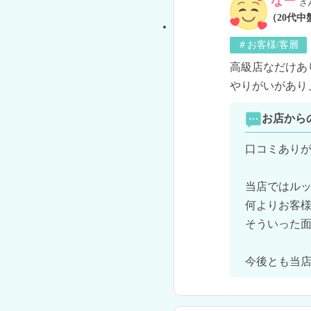
なー
さ
（20代中
＃お客様/客層
高級店なだけあ
やりがいがあり
お店から
口コミありが
当店ではルッ
何よりお客様
そういった面
今後とも当