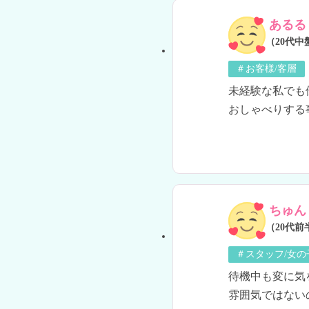
あるる
（20代中
＃お客様/客層
未経験な私でも
おしゃべりする
ちゅん
（20代前
＃スタッフ/女
待機中も変に気
雰囲気ではない