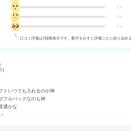
0％
0％
0％
口コミ評価は5段階表示です。
数字をおすと評価ごとに絞り込め
ん
♡）
フトいつでも入れるのが神

がフルバックなのも神

普通かな
