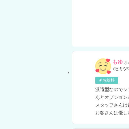
もゆ
さ
（ヒミツ
＃お給料
派遣型なのでシ
あとオプション
スタッフさんは