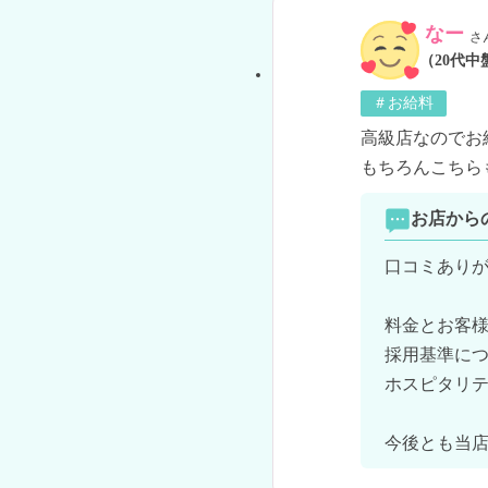
なー
さ
（20代中
＃お給料
高級店なのでお
もちろんこちら
お店から
口コミありが
料金とお客様
採用基準につ
ホスピタリテ
今後とも当