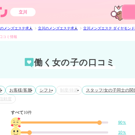
立川
のメンズエステ求人
立川のメンズエステ求人
立川メンズエステ ダイヤモン
口コミ情報
働く女の子の口コミ
料
お客様/客層
シフト
制度/待遇
スタッフ/女の子同士の関
信頼度
すべて
10件
90％
10％